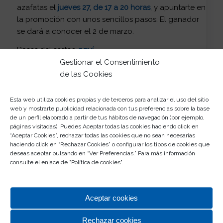
azafatas el
jueves 27, de 17 a 20 horas
, y apuntarte en
la promoción con unos sencillos pasos. El ganador
se dará a conocer el 2 de marzo.
Bases del sorteo
aquí
.
Gestionar el Consentimiento
de las Cookies
Esta web utiliza cookies propias y de terceros para analizar el uso del sitio
web y mostrarte publicidad relacionada con tus preferencias sobre la base
de un perfil elaborado a partir de tus hábitos de navegación (por ejemplo,
páginas visitadas). Puedes Aceptar todas las cookies haciendo click en
“Aceptar Cookies”, rechazar todas las cookies que no sean necesarias
haciendo click en “Rechazar Cookies” o configurar los tipos de cookies que
Últimos Eventos
deseas aceptar pulsando en “Ver Preferencias.” Para más información
consulte el enlace de "
Política de cookies
".
Rosaleda te prepara el kit para la Feria
05/08/2026
¡Date un aire de color con Rosaleda!
Aceptar cookies
03/08/2026
Rechazar cookies