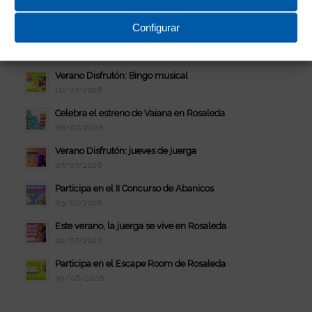
Vive el eclipse solar con Rosaleda
03/08/2026
Configurar
¡Conoce a Chase en CC Rosaleda!
29/07/2026
Verano Disfrutón: Bingo musical
10/07/2026
Celebra el estreno de Vaiana en Rosaleda
08/07/2026
Verano Disfrutón: jueves de juerga
07/07/2026
Participa en el II Concurso de Abanicos
03/07/2026
Este verano, la juerga se vive en Rosaleda
01/07/2026
Participa en el Escape Room de Rosaleda
30/06/2026