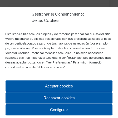
Gestionar el Consentimiento
de las Cookies
Esta web utiliza cookies propias y de terceros para analizar el uso del sitio
web y mostrarte publicidad relacionada con tus preferencias sobre la base
Últimos Eventos
de un perfil elaborado a partir de tus hábitos de navegación (por ejemplo,
páginas visitadas). Puedes Aceptar todas las cookies haciendo click en
Rosaleda te prepara el kit para la Feria
“Aceptar Cookies”, rechazar todas las cookies que no sean necesarias
haciendo click en “Rechazar Cookies” o configurar los tipos de cookies que
05/08/2026
deseas aceptar pulsando en “Ver Preferencias.” Para más información
¡Date un aire de color con Rosaleda!
consulte el enlace de "
Política de cookies
".
03/08/2026
Vive el eclipse solar con Rosaleda
Aceptar cookies
03/08/2026
¡Conoce a Chase en CC Rosaleda!
Rechazar cookies
29/07/2026
Verano Disfrutón: Bingo musical
Configurar
10/07/2026