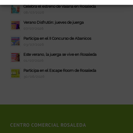
Celebra el estreno de Vaiana en Rosaleda
08/07/2026
Verano Disfrutón: jueves de juerga
07/07/2026
Participa en el II Concurso de Abanicos
03/07/2026
Este verano, la juerga se vive en Rosaleda
01/07/2026
Participa en el Escape Room de Rosaleda
30/06/2026
CENTRO COMERCIAL ROSALEDA