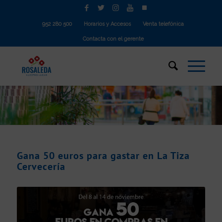
952 280 500
Horarios y Accesos
Venta telefónica
Contacta con el gerente
Gana 50 euros para gastar en La Tiza
Cervecería