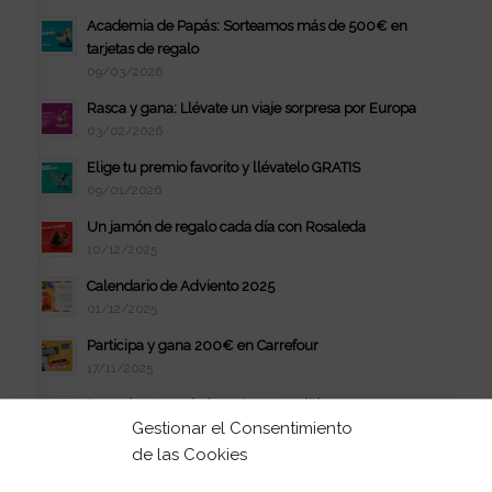
Academia de Papás: Sorteamos más de 500€ en
tarjetas de regalo
09/03/2026
Rasca y gana: Llévate un viaje sorpresa por Europa
03/02/2026
Elige tu premio favorito y llévatelo GRATIS
09/01/2026
Un jamón de regalo cada día con Rosaleda
10/12/2025
Calendario de Adviento 2025
01/12/2025
Participa y gana 200€ en Carrefour
17/11/2025
Descubre tus miedos y GANA un iPhone 17
Gestionar el Consentimiento
21/10/2025
de las Cookies
Gran Sorteo de La Casa de Muñecas de Gabby
29/09/2025