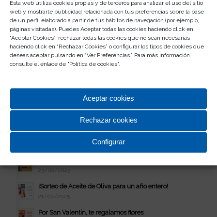
Presume de Mascotas y gana un viaje GRATIS
Esta web utiliza cookies propias y de terceros para analizar el uso del sitio
web y mostrarte publicidad relacionada con tus preferencias sobre la base
29/09/2025
de un perfil elaborado a partir de tus hábitos de navegación (por ejemplo,
¡Gana hasta 200€ con la Vuelta al Cole!
páginas visitadas). Puedes Aceptar todas las cookies haciendo click en
“Aceptar Cookies”, rechazar todas las cookies que no sean necesarias
01/09/2025
haciendo click en “Rechazar Cookies” o configurar los tipos de cookies que
¡Llévate GRATIS una Nintendo Switch 2!
deseas aceptar pulsando en “Ver Preferencias.” Para más información
consulte el enlace de "
Política de cookies
".
10/06/2025
¡Celebra el Día de la Madre! Gana un secador de +400€
21/04/2025
Aceptar cookies
Estrena Primavera con regalo en Rosaleda
24/03/2025
Rechazar cookies
¡Celebra el Día del Padre! Gana un vale de 300€
Configurar
10/03/2025
Tus Compras son de Oscar en Rosaleda
23/02/2025
¡Sorteo de Aceite de Oliva para un año entero!
21/02/2025
Por San Valentín, te regalamos flores