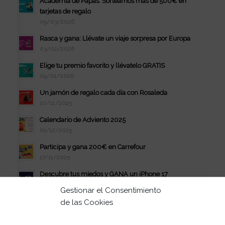
Academia de Papás: Sorteamos más de 500€ en
tarjetas de regalo
09/03/2026
Rasca y gana: Llévate un viaje sorpresa por Europa
03/02/2026
Elige tu premio favorito y llévatelo GRATIS
09/01/2026
Un jamón de regalo cada día con Rosaleda
10/12/2025
Calendario de Adviento 2025
01/12/2025
Participa y gana 200€ en Carrefour
17/11/2025
Descubre tus miedos y GANA un iPhone 17
21/10/2025
Gestionar el Consentimiento
Gran Sorteo de La Casa de Muñecas de Gabby
de las Cookies
29/09/2025