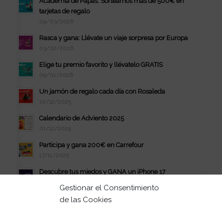
Academia de Papás: Sorteamos más de 500€ en
tarjetas de regalo
09/03/2026
Rasca y gana: Llévate un viaje sorpresa por Europa
03/02/2026
Elige tu premio favorito y llévatelo GRATIS
09/01/2026
Un jamón de regalo cada día con Rosaleda
10/12/2025
Calendario de Adviento 2025
01/12/2025
Participa y gana 200€ en Carrefour
17/11/2025
Descubre tus miedos y GANA un iPhone 17
21/10/2025
Gestionar el Consentimiento
Gran Sorteo de La Casa de Muñecas de Gabby
de las Cookies
29/09/2025