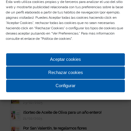
Presume de Mascotas y gana un viaje GRATIS
Esta web utiliza cookies propias y de terceros para analizar el uso del sitio
web y mostrarte publicidad relacionada con tus preferencias sobre la base
29/09/2025
de un perfil elaborado a partir de tus hábitos de navegación (por ejemplo,
¡Gana hasta 200€ con la Vuelta al Cole!
páginas visitadas). Puedes Aceptar todas las cookies haciendo click en
“Aceptar Cookies”, rechazar todas las cookies que no sean necesarias
01/09/2025
haciendo click en “Rechazar Cookies” o configurar los tipos de cookies que
¡Llévate GRATIS una Nintendo Switch 2!
deseas aceptar pulsando en “Ver Preferencias.” Para más información
consulte el enlace de "
Política de cookies
".
10/06/2025
¡Celebra el Día de la Madre! Gana un secador de +400€
21/04/2025
Aceptar cookies
Estrena Primavera con regalo en Rosaleda
24/03/2025
Rechazar cookies
¡Celebra el Día del Padre! Gana un vale de 300€
Configurar
10/03/2025
Tus Compras son de Oscar en Rosaleda
23/02/2025
¡Sorteo de Aceite de Oliva para un año entero!
21/02/2025
Por San Valentín, te regalamos flores