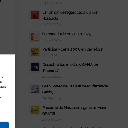
09/01/2026
Un jamón de regalo cada día con
Rosaleda
10/12/2025
Calendario de Adviento 2025
01/12/2025
Participa y gana 200€ en Carrefour
17/11/2025
Descubre tus miedos y GANA un
iPhone 17
21/10/2025
rte
de
Gran Sorteo de La Casa de Muñecas de
kies
Gabby
ar
29/09/2025
Presume de Mascotas y gana un viaje
GRATIS
29/09/2025