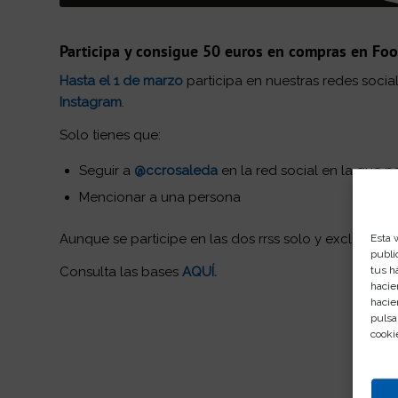
Participa y consigue 50 euros en compras en Foo
Hasta el 1 de marzo
participa en nuestras redes soci
Instagram
.
Solo tienes que:
Seguir a
@ccrosaleda
en la red social en la que pa
Mencionar a una persona
Aunque se participe en las dos rrss solo y exclusivam
Esta 
publi
Consulta las bases
AQUÍ
.
tus h
hacie
hacie
pulsa
cooki