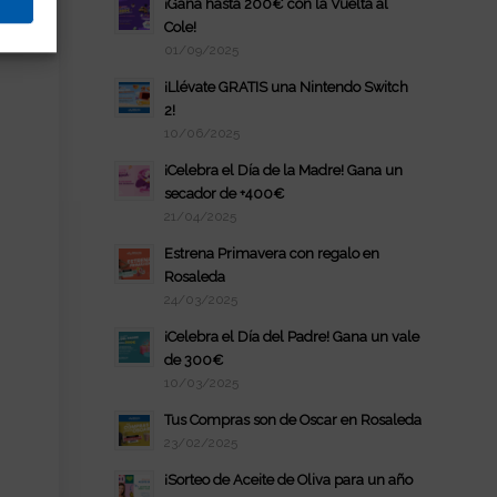
¡Gana hasta 200€ con la Vuelta al
Cole!
01/09/2025
¡Llévate GRATIS una Nintendo Switch
2!
10/06/2025
¡Celebra el Día de la Madre! Gana un
secador de +400€
21/04/2025
Estrena Primavera con regalo en
Rosaleda
24/03/2025
¡Celebra el Día del Padre! Gana un vale
de 300€
10/03/2025
Tus Compras son de Oscar en Rosaleda
23/02/2025
¡Sorteo de Aceite de Oliva para un año