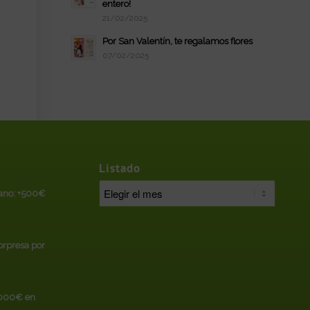
entero!
21/02/2025
Por San Valentín, te regalamos flores
07/02/2025
Listado
rano: +500€
sorpresa por
.000€ en