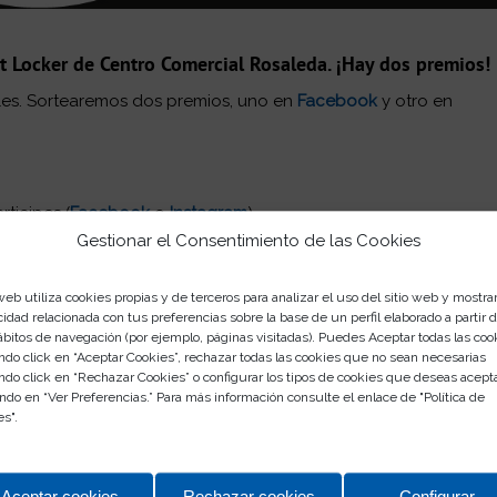
t Locker de Centro Comercial Rosaleda. ¡Hay dos premios!
ales. Sortearemos dos premios, uno en
Facebook
y otro en
rticipes (
Facebook
o
Instagram
)
Gestionar el Consentimiento de las Cookies
ente se podrá salir ganador una vez.
web utiliza cookies propias y de terceros para analizar el uso del sitio web y mostra
cidad relacionada con tus preferencias sobre la base de un perfil elaborado a partir 
ábitos de navegación (por ejemplo, páginas visitadas). Puedes Aceptar todas las coo
ndo click en “Aceptar Cookies”, rechazar todas las cookies que no sean necesarias
ndo click en “Rechazar Cookies” o configurar los tipos de cookies que deseas acept
ndo en “Ver Preferencias.” Para más información consulte el enlace de "
Política de
es
".
Aceptar cookies
Rechazar cookies
Configurar