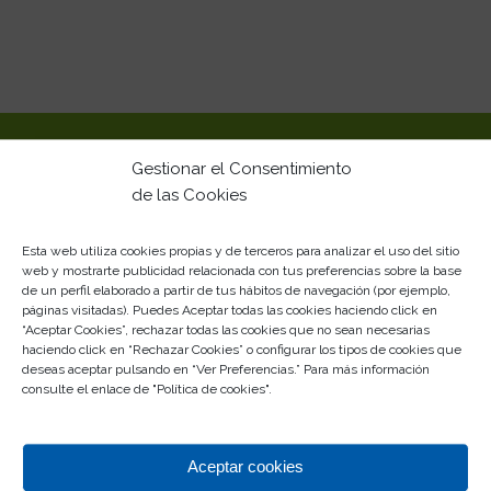
Gestionar el Consentimiento
CENTRO COMERCIAL ROSALEDA
de las Cookies
Un completo centro comercial en el que, sin duda,
vas a descubrir
lo último en el diseño y lo primero en
Esta web utiliza cookies propias y de terceros para analizar el uso del sitio
web y mostrarte publicidad relacionada con tus preferencias sobre la base
calidad.
de un perfil elaborado a partir de tus hábitos de navegación (por ejemplo,
páginas visitadas). Puedes Aceptar todas las cookies haciendo click en
Tu centro comercial de siempre… Desde siempre con
“Aceptar Cookies”, rechazar todas las cookies que no sean necesarias
Málaga
haciendo click en “Rechazar Cookies” o configurar los tipos de cookies que
deseas aceptar pulsando en “Ver Preferencias.” Para más información
Gestionado por
consulte el enlace de "
Política de cookies
".
Aceptar cookies