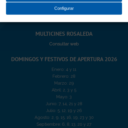
cine, domingos de 11:00 hasta la última sesión de
Configurar
cine y festivos y domingos de apertura de 09:45 a
00.00 horas
MULTICINES ROSALEDA
Consultar web
DOMINGOS Y FESTIVOS DE APERTURA 2026
Enero: 4 y 11
Febrero: 28
Marzo: 29
Abril: 2, 3 y 5
Mayo: 3
Junio: 7, 14, 21 y 28
Julio: 5, 12, 19 y 26
Agosto: 2, 9, 15, 16, 19, 23 y 30
Septiembre: 6, 8, 13, 20 y 27