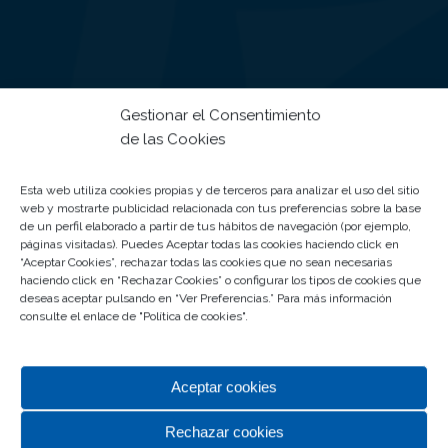
Gestionar el Consentimiento
de las Cookies
Esta web utiliza cookies propias y de terceros para analizar el uso del sitio
Horarios y Festivos de
web y mostrarte publicidad relacionada con tus preferencias sobre la base
Apertura
de un perfil elaborado a partir de tus hábitos de navegación (por ejemplo,
páginas visitadas). Puedes Aceptar todas las cookies haciendo click en
“Aceptar Cookies”, rechazar todas las cookies que no sean necesarias
HIPERMERCADO CARREFOUR Y ZONA
haciendo click en “Rechazar Cookies” o configurar los tipos de cookies que
COMERCIAL
deseas aceptar pulsando en “Ver Preferencias.” Para más información
consulte el enlace de "
Política de cookies
".
De lunes a sábado de 9:00 a 22.00 horas y festivos y
domingos de apertura de 10:00 a 22.00 horas
Aceptar cookies
RESTAURACIÓN / ZONA DE OCIO
Rechazar cookies
De lunes a sábado de 9:00 hasta la última sesión de