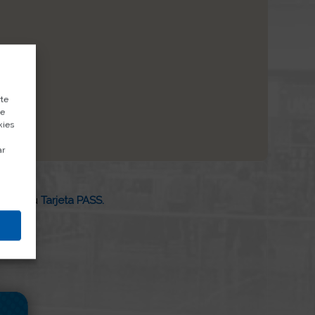
rte
de
kies
ar
 con tu
Tarjeta PASS.