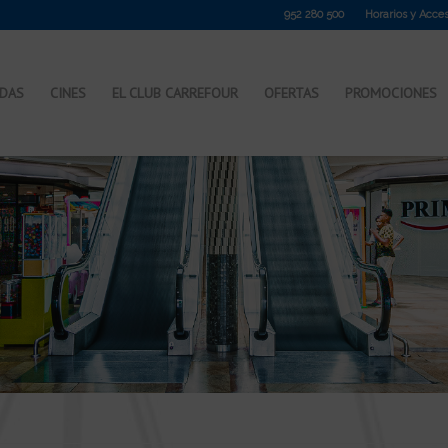
952 280 500
Horarios y Acce
NDAS
CINES
EL CLUB CARREFOUR
OFERTAS
PROMOCIONES