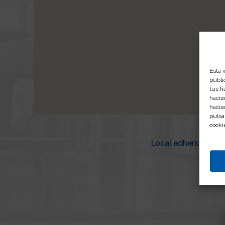
Esta 
publi
tus h
hacie
hacie
pulsa
cooki
Local adherido a Ofe