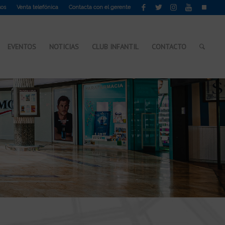
sos
Venta telefónica
Contacta con el gerente
EVENTOS
NOTICIAS
CLUB INFANTIL
CONTACTO