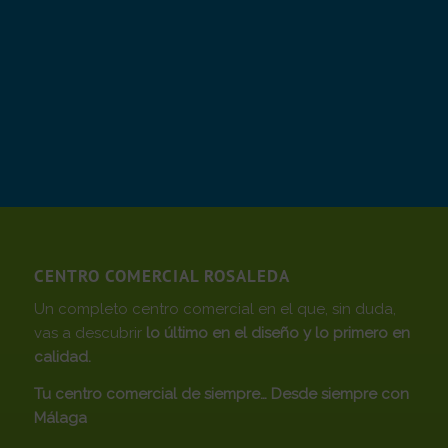
CENTRO COMERCIAL ROSALEDA
Un completo centro comercial en el que, sin duda,
vas a descubrir
lo último en el diseño y lo primero en
calidad.
Tu centro comercial de siempre… Desde siempre con
Málaga