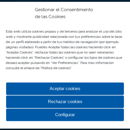
Horarios y Festivos de
Gestionar el Consentimiento
Apertura
de las Cookies
HIPERMERCADO CARREFOUR Y ZONA
COMERCIAL
Esta web utiliza cookies propias y de terceros para analizar el uso del sitio
web y mostrarte publicidad relacionada con tus preferencias sobre la base
De lunes a sábado de 9:00 a 22.00 horas y festivos y
de un perfil elaborado a partir de tus hábitos de navegación (por ejemplo,
páginas visitadas). Puedes Aceptar todas las cookies haciendo click en
domingos de apertura de 10:00 a 22.00 horas
“Aceptar Cookies”, rechazar todas las cookies que no sean necesarias
haciendo click en “Rechazar Cookies” o configurar los tipos de cookies que
RESTAURACIÓN / ZONA DE OCIO
deseas aceptar pulsando en “Ver Preferencias.” Para más información
consulte el enlace de "
Política de cookies
".
De lunes a sábado de 9:00 hasta la última sesión de
cine, domingos de 11:00 hasta la última sesión de
cine y festivos y domingos de apertura de 09:45 a
Aceptar cookies
00.00 horas
Rechazar cookies
MULTICINES ROSALEDA
Configurar
Consultar web