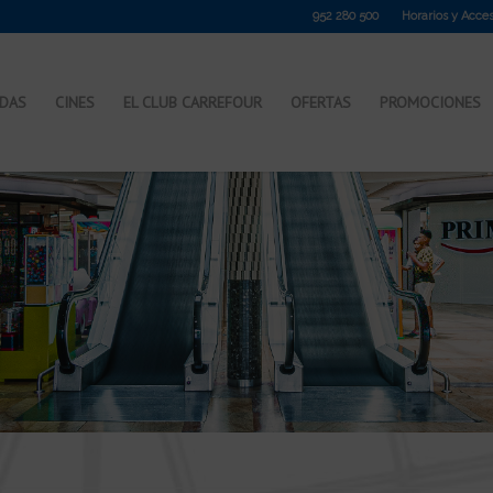
952 280 500
Horarios y Acce
NDAS
CINES
EL CLUB CARREFOUR
OFERTAS
PROMOCIONES