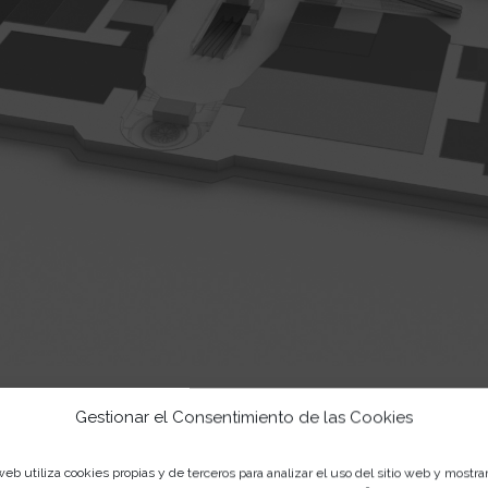
Gestionar el Consentimiento de las Cookies
rtas Exclusivas
al presentar tu tarjeta
El Club Carrefour
o pagar
web utiliza cookies propias y de terceros para analizar el uso del sitio web y mostra