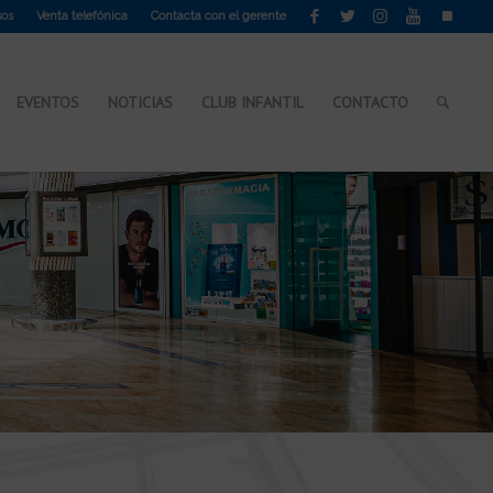
sos
Venta telefónica
Contacta con el gerente
EVENTOS
NOTICIAS
CLUB INFANTIL
CONTACTO