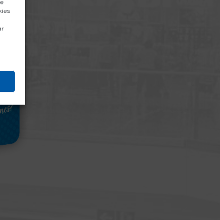
de
kies
ar