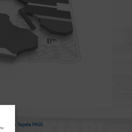
 con tu
Tarjeta PASS.
rte