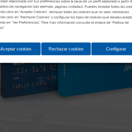
cidad relacionada con tus preferencias sobre la base de un perfil elaborado a partir 
VER LA OFERTA
ábitos de navegación (por ejemplo, páginas visitadas). Puedes Aceptar todas las coo
ndo click en “Aceptar Cookies”, rechazar todas las cookies que no sean necesarias
ndo click en “Rechazar Cookies” o configurar los tipos de cookies que deseas acept
ndo en “Ver Preferencias.” Para más información consulte el enlace de "
Política de
es
".
Aceptar cookies
Rechazar cookies
Configurar