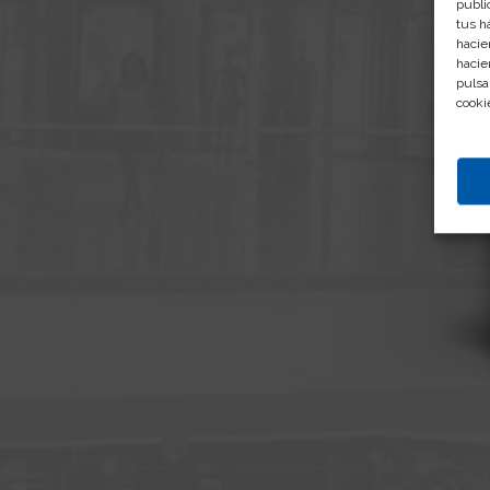
publi
tus h
hacie
hacie
pulsa
cooki