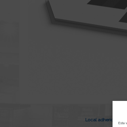
Local adherido a Ofe
Esta 