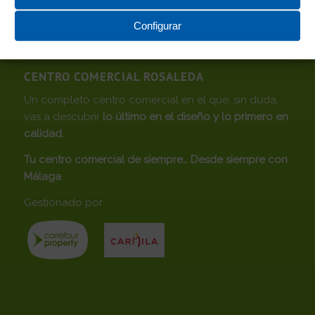
Configurar
CENTRO COMERCIAL ROSALEDA
Un completo centro comercial en el que, sin duda,
vas a descubrir
lo último en el diseño y lo primero en
calidad.
Tu centro comercial de siempre… Desde siempre con
Málaga
Gestionado por