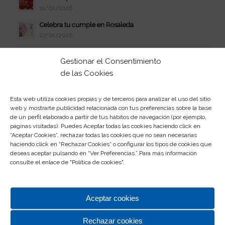
11/02/2026
Celebra tu cumple en Rosaleda
27/01/2026
Nueva Ubicación Club Rositas
Gestionar el Consentimiento
18/11/2025
de las Cookies
¡Nueva apertura! Dental Star en CC Rosaleda
30/09/2025
Esta web utiliza cookies propias y de terceros para analizar el uso del sitio
¡Nueva apertura! Emblems en CC Rosaleda
web y mostrarte publicidad relacionada con tus preferencias sobre la base
29/08/2025
de un perfil elaborado a partir de tus hábitos de navegación (por ejemplo,
páginas visitadas). Puedes Aceptar todas las cookies haciendo click en
¡Nueva apertura! Geek Atmosphere en CC Rosaleda
“Aceptar Cookies”, rechazar todas las cookies que no sean necesarias
09/07/2025
haciendo click en “Rechazar Cookies” o configurar los tipos de cookies que
deseas aceptar pulsando en “Ver Preferencias.” Para más información
¡Nueva apertura! 5ÀSEC en CC Rosaleda
consulte el enlace de "
Política de cookies
".
06/07/2025
4 de febrero: Día Mundial contra el Cáncer
Aceptar cookies
04/02/2025
Rechazar cookies