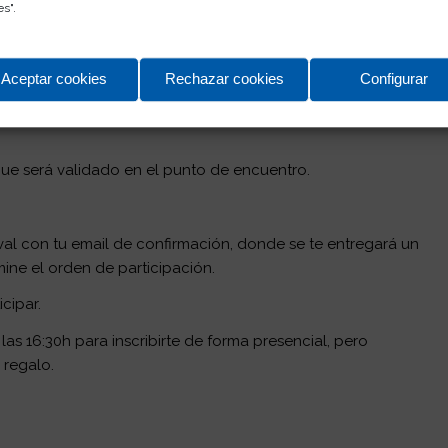
es
".
 disponible en esta página y formar parte del
Club Rositas
(una
r miembro del Club).
Aceptar cookies
Rechazar cookies
Configurar
 que será validado en el punto de encuentro.
val con tu email de confirmación, donde se te entregará un
ine el orden de participación.
cipar.
as 16:30h para inscribirte de forma presencial, pero
 regalo.