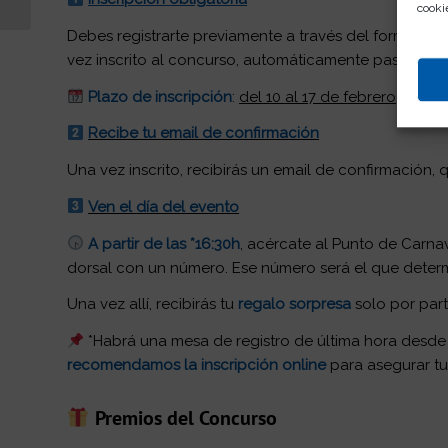
cooki
Debes registrarte previamente a través del formulario
vez inscrito al concurso, automáticamente pasas a se
Plazo de inscripción
:
del 10 al 17 de febrero
Recibe tu email de confirmación
Una vez inscrito, recibirás un email de confirmación,
Ven el día del evento
A partir de las *16:30h
, acércate al Punto de Carna
dorsal con un número. Ese número será el que determ
Una vez allí, recibirás tu
regalo sorpresa
solo por parti
*Habrá una mesa de registro de última hora desde l
recomendamos la inscripción online
para asegurar tu
Premios del Concurso