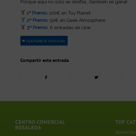
Porque aquí no solo se desfila… ¡también se gana!
1º Premio
: 100€ en Toy Planet
2º Premio
: 50€ en Geek Atmosphere
3º Premio
: 6 entradas de cine
Apúntate al concurso
Compartir esta entrada
CENTRO COMERCIAL
TOP CA
ROSALEDA
Alimenta