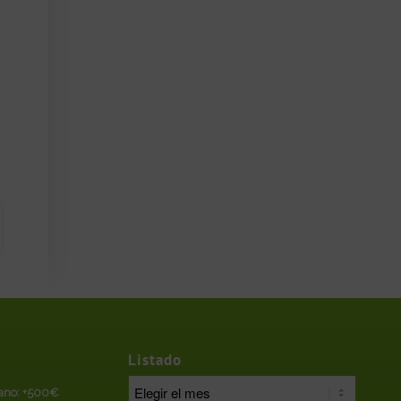
Listado
rano: +500€