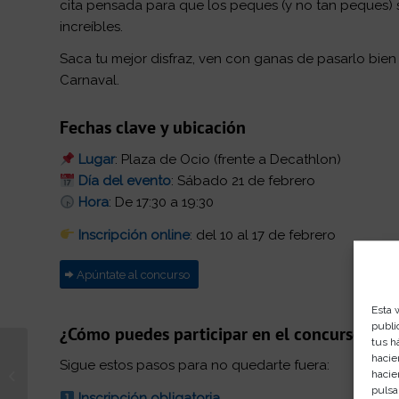
cita pensada para que los peques (y no tan peques) s
increíbles.
Saca tu mejor disfraz, ven con ganas de pasarlo bie
Carnaval.
Fechas clave y ubicación
Lugar
: Plaza de Ocio (frente a Decathlon)
Día del evento
: Sábado 21 de febrero
Hora
: De 17:30 a 19:30
Inscripción online
: del 10 al 17 de febrero
Apúntate al concurso
Esta 
publi
¿Cómo puedes participar en el concurso?
tus h
San Valentín en
hacie
Sigue estos pasos para no quedarte fuera:
hacie
Rosaleda: Tus compras
pulsa
tienen premio
Inscripción obligatoria