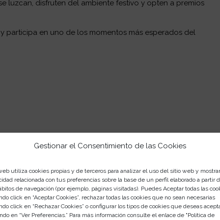
e luzcan, disfruten del ambiente festivo y opten a premios
n y participa en uno de los momentos más esperados del
Gestionar el Consentimiento de las Cookies
web utiliza cookies propias y de terceros para analizar el uso del sitio web y mostra
cidad relacionada con tus preferencias sobre la base de un perfil elaborado a partir 
ábitos de navegación (por ejemplo, páginas visitadas). Puedes Aceptar todas las coo
ndo click en “Aceptar Cookies”, rechazar todas las cookies que no sean necesarias
ndo click en “Rechazar Cookies” o configurar los tipos de cookies que deseas acept
ndo en “Ver Preferencias.” Para más información consulte el enlace de "
Política de