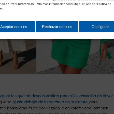
ndo en “Ver Preferencias.” Para más información consulte el enlace de "
Política de
es
".
Aceptar cookies
Rechazar cookies
Configurar
a para las que no desean vestido pero sí la sensación de llevar
 que se
ajuste debajo de tu pecho o en la cintura
, para
e como hombreras, fruncidos, lazada…o en estampado (también