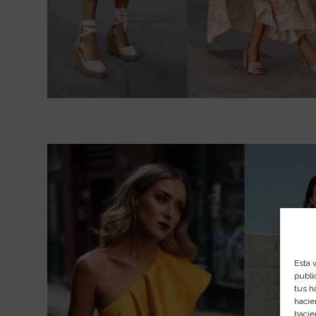
Esta 
publi
tus h
hacie
hacie