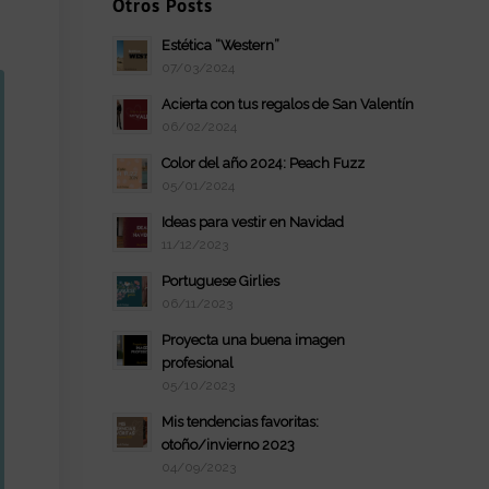
Otros Posts
Estética “Western”
07/03/2024
Acierta con tus regalos de San Valentín
06/02/2024
Color del año 2024: Peach Fuzz
05/01/2024
Ideas para vestir en Navidad
11/12/2023
Portuguese Girlies
06/11/2023
Proyecta una buena imagen
profesional
05/10/2023
Mis tendencias favoritas:
otoño/invierno 2023
04/09/2023