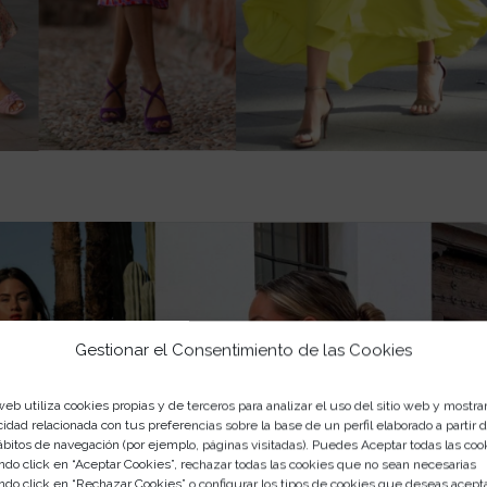
Gestionar el Consentimiento de las Cookies
web utiliza cookies propias y de terceros para analizar el uso del sitio web y mostra
cidad relacionada con tus preferencias sobre la base de un perfil elaborado a partir 
ábitos de navegación (por ejemplo, páginas visitadas). Puedes Aceptar todas las coo
ndo click en “Aceptar Cookies”, rechazar todas las cookies que no sean necesarias
ndo click en “Rechazar Cookies” o configurar los tipos de cookies que deseas acept