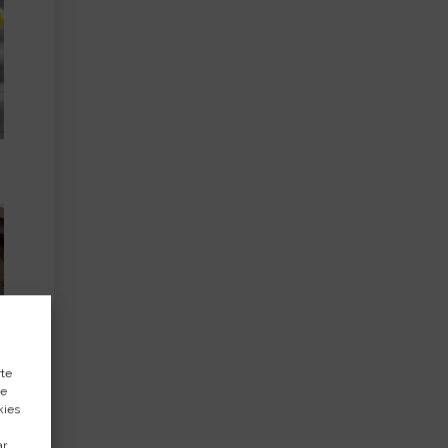
rte
de
kies
ar