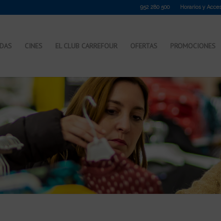
952 280 500
Horarios y Acce
NDAS
CINES
EL CLUB CARREFOUR
OFERTAS
PROMOCIONES