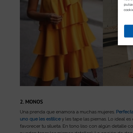
pulsa
cooki
2. MONOS
Una prenda que enamora a muchas mujeres.
Perfect
uno que les estilice
y les tape las piernas. Lo ideal es
favorecer tu silueta. En tono liso con algún detall