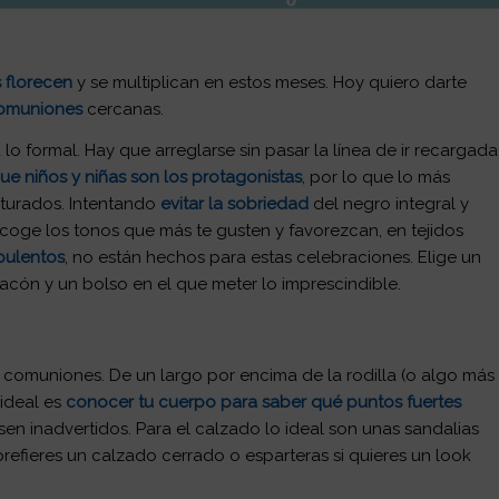
 florecen
y se multiplican en estos meses. Hoy quiero darte
comuniones
cercanas.
 lo formal
. Hay que arreglarse sin pasar la línea de ir recargada
ue niños y niñas son los protagonistas
, por lo que lo más
aturados. Intentando
evitar la sobriedad
del negro integral y
coge los tonos que más te gusten y favorezcan, en tejidos
pulentos
, no
están hechos para estas celebraciones. Elige un
cón y un bolso en el que meter lo imprescindible.
 comuniones. De un largo por encima de la rodilla (o algo más
 ideal es
conocer tu cuerpo para saber qué puntos fuertes
sen inadvertidos. Para el calzado lo ideal son unas sandalias
prefieres un calzado cerrado o esparteras si quieres un look