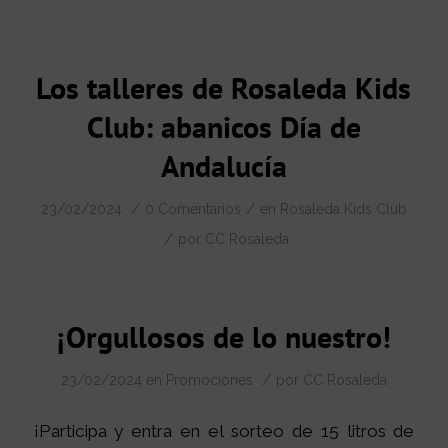
Los talleres de Rosaleda Kids
Club: abanicos Día de
Andalucía
/
/
23/02/2024
0 Comentarios
en
Rosaleda Kids Club
/
por
CC Rosaleda
¡Orgullosos de lo nuestro!
/
23/02/2024
en
Promociones
por
CC Rosaleda
¡Participa y entra en el sorteo de 15 litros de