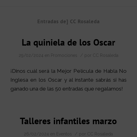
Entradas de] CC Rosaleda
La quiniela de los Oscar
/
29/02/2024
en
Promociones
por
CC Rosaleda
¡Dinos cuál será la Mejor Película de Habla No
Inglesa en los Oscar y al instante sabrás si has
ganado una de las 50 entradas que regalamos!
Talleres infantiles marzo
/
26/02/2024
en
Eventos
por
CC Rosaleda