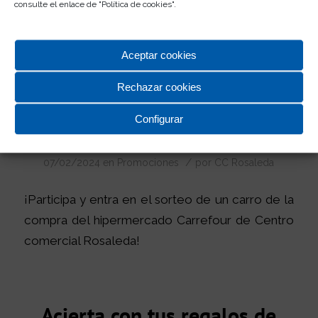
consulte el enlace de "
Política de cookies
".
¡Participa y entra en el sorteo de 2 noches de
hotel, cine con palomitas y un almuerzo en
Aceptar cookies
McDonal’s!
Rechazar cookies
Configurar
¡Adivina el precio justo!
/
07/02/2024
en
Promociones
por
CC Rosaleda
¡Participa y entra en el sorteo de un carro de la
compra del hipermercado Carrefour de Centro
comercial Rosaleda!
Acierta con tus regalos de