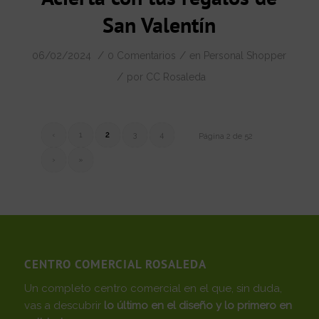
San Valentín
/
/
06/02/2024
0 Comentarios
en
Personal Shopper
/
por
CC Rosaleda
‹
1
2
3
4
Página 2 de 52
›
»
CENTRO COMERCIAL ROSALEDA
Un completo centro comercial en el que, sin duda,
vas a descubrir
lo último en el diseño y lo primero en