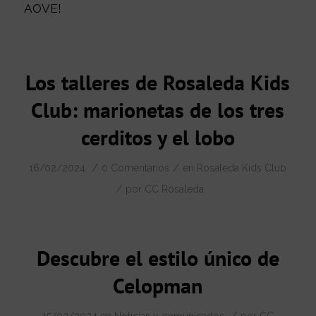
AOVE!
Los talleres de Rosaleda Kids
Club: marionetas de los tres
cerditos y el lobo
/
/
16/02/2024
0 Comentarios
en
Rosaleda Kids Club
/
por
CC Rosaleda
Descubre el estilo único de
Celopman
/