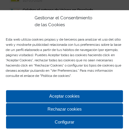
10/07/2026
Celebra el estreno de Vaiana en Rosaleda
08/07/2026
Gestionar el Consentimiento
de las Cookies
Verano Disfrutón: jueves de juerga
07/07/2026
Esta web utiliza cookies propias y de terceros para analizar el uso del sitio
Participa en el II Concurso de Abanicos
web y mostrarte publicidad relacionada con tus preferencias sobre la base
03/07/2026
de un perfil elaborado a partir de tus hábitos de navegación (por ejemplo,
páginas visitadas). Puedes Aceptar todas las cookies haciendo click en
Este verano, la juerga se vive en Rosaleda
“Aceptar Cookies”, rechazar todas las cookies que no sean necesarias
01/07/2026
haciendo click en “Rechazar Cookies” o configurar los tipos de cookies que
deseas aceptar pulsando en “Ver Preferencias.” Para más información
Participa en el Escape Room de Rosaleda
consulte el enlace de "
Política de cookies
".
30/06/2026
Aceptar cookies
Rechazar cookies
Configurar
CENTRO COMERCIAL ROSALEDA