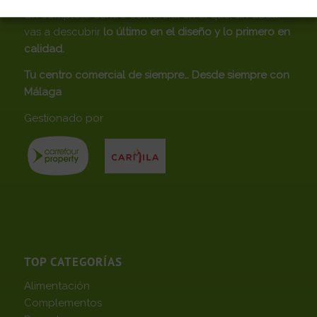
Un completo centro comercial en el que, sin duda,
vas a descubrir
lo último en el diseño y lo primero en
calidad.
Tu centro comercial de siempre… Desde siempre con
Málaga
Gestionado por
TOP CATEGORÍAS
Alimentación
Complementos