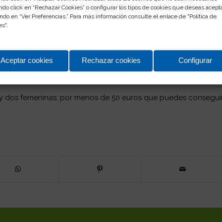
ndo click en “Rechazar Cookies” o configurar los tipos de cookies que deseas acept
ndo en “Ver Preferencias.” Para más información consulte el enlace de "
Política de
es
".
Aceptar cookies
Rechazar cookies
Configurar
y dos femeninas, por menos de 50 euros que puedes consegui