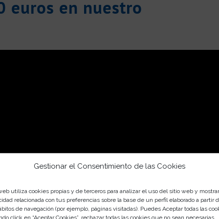
0 euros en nuestro
Gestionar el Consentimiento de las Cookies
web utiliza cookies propias y de terceros para analizar el uso del sitio web y mostra
cidad relacionada con tus preferencias sobre la base de un perfil elaborado a partir 
ábitos de navegación (por ejemplo, páginas visitadas). Puedes Aceptar todas las coo
ndo click en “Aceptar Cookies”, rechazar todas las cookies que no sean necesarias