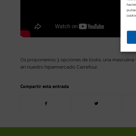
hacie
pulsa
cooki
Os proponemos 3 opciones de looks, una masculina 
en nuestro hipermercado Carrefour.
Compartir esta entrada