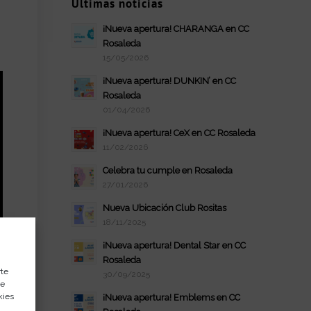
Últimas noticias
¡Nueva apertura! CHARANGA en CC
Rosaleda
15/05/2026
¡Nueva apertura! DUNKIN’ en CC
Rosaleda
01/04/2026
¡Nueva apertura! CeX en CC Rosaleda
11/02/2026
Celebra tu cumple en Rosaleda
27/01/2026
Nueva Ubicación Club Rositas
18/11/2025
¡Nueva apertura! Dental Star en CC
Rosaleda
rte
30/09/2025
de
kies
¡Nueva apertura! Emblems en CC