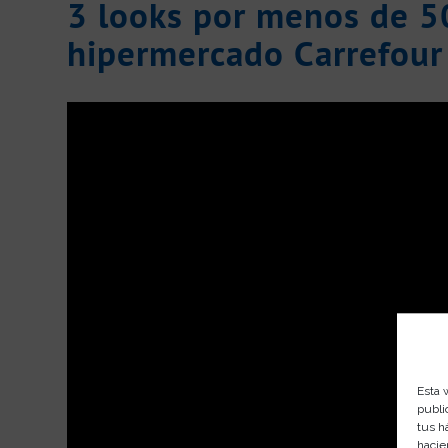
3 looks por menos de 5
hipermercado Carrefour
Esta 
publi
tus h
hacie