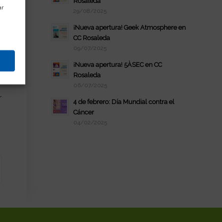
Rosaleda
ar
29/08/2025
¡Nueva apertura! Geek Atmosphere en
CC Rosaleda
09/07/2025
¡Nueva apertura! 5ÀSEC en CC
Rosaleda
06/07/2025
r
4 de febrero: Día Mundial contra el
Cáncer
04/02/2025