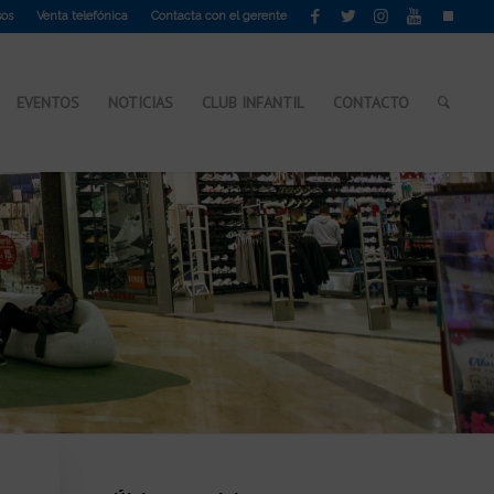
sos
Venta telefónica
Contacta con el gerente
EVENTOS
NOTICIAS
CLUB INFANTIL
CONTACTO