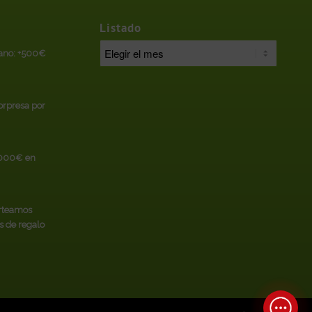
Listado
rano: +500€
sorpresa por
.000€ en
rteamos
s de regalo